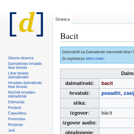
Stranica
Bacit
Prijeđi
Prijeđi
Dobrodošli na Dalmatinski internetski libar! 
na
na
Glavna stranica
Za registraciju
klikni ovde!
.
navigaciju
pretraživanje
Dalmatinsko hrvatski
libar besida
Dalma
Libar besida
dalmatinskih
dalmatinski:
bacit
Hrvatsko dalmatinski
libar besida
Rječnik hrvatsko-
hrvatski:
posaditi
,
zasi
dalmatinski
Dalmacija
slika:
Povijest
izgovor:
bácit
Čakavština
Pomorstvo
izgovor audio:
Ronjenje
Judi
objašnjenje: