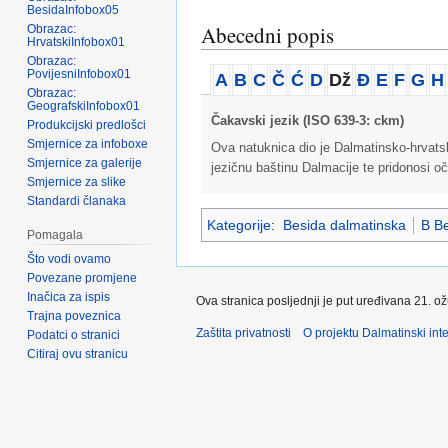
BesidaInfobox05
Abecedni popis
Obrazac:
HrvatskiInfobox01
Obrazac:
PovijesniInfobox01
A
B
C
Č
Ć
D
Dž
Đ
E
F
G
H
Obrazac:
GeografskiInfobox01
Čakavski jezik (ISO 639-3: ckm)
Produkcijski predlošci
Smjernice za infoboxe
Ova natuknica dio je Dalmatinsko-hrvatsko
Smjernice za galerije
jezičnu baštinu Dalmacije te pridonosi oč
Smjernice za slike
Standardi članaka
Kategorije
:
Besida dalmatinska
B Be
Pomagala
Što vodi ovamo
Povezane promjene
Inačica za ispis
Ova stranica posljednji je put uređivana 21. o
Trajna poveznica
Zaštita privatnosti
O projektu Dalmatinski inte
Podatci o stranici
Citiraj ovu stranicu