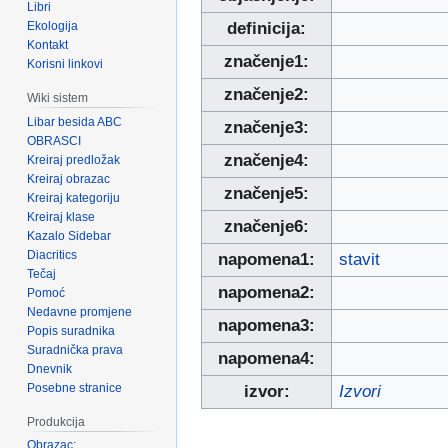
Libri
Ekologija
definicija:
Kontakt
značenje1:
Korisni linkovi
značenje2:
Wiki sistem
Libar besida ABC
značenje3:
OBRASCI
značenje4:
Kreiraj predložak
Kreiraj obrazac
značenje5:
Kreiraj kategoriju
Kreiraj klase
značenje6:
Kazalo Sidebar
Diacritics
napomena1:
stavit
Tečaj
napomena2:
Pomoć
Nedavne promjene
napomena3:
Popis suradnika
Suradnička prava
napomena4:
Dnevnik
Posebne stranice
izvor:
Izvori
Produkcija
Obrazac: