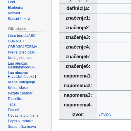
Libri
Ekologija
definicija:
Kontakt
značenje1:
Korisni linkovi
značenje2:
Wiki sistem
Libar besida ABC
značenje3:
OBRASCI
značenje4:
OBRASCI FORMA
Kreiraj predložak
značenje5:
Kreiraj obrazac
Lua obrazac
značenje6:
BesidaInfobox05
Lua obrazac
napomena1:
HrvatskiInfobox01
Kreiraj kategoriju
napomena2:
Kreiraj klase
Kazalo Sidebar
napomena3:
Diacritics
napomena4:
Tečaj
Pomoć
izvor:
Izvori
Nedavne promjene
Popis suradnika
Suradnička prava