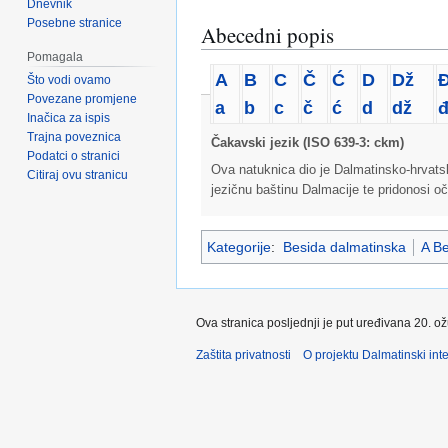
Dnevnik
Posebne stranice
Abecedni popis
Pomagala
A
B
C
Č
Ć
D
Dž
Što vodi ovamo
Povezane promjene
a
b
c
č
ć
d
dž
Inačica za ispis
Trajna poveznica
Čakavski jezik (ISO 639-3: ckm)
Podatci o stranici
Ova natuknica dio je Dalmatinsko-hrvatsko
Citiraj ovu stranicu
jezičnu baštinu Dalmacije te pridonosi oč
Kategorije
:
Besida dalmatinska
A Be
Ova stranica posljednji je put uređivana 20. o
Zaštita privatnosti
O projektu Dalmatinski inte