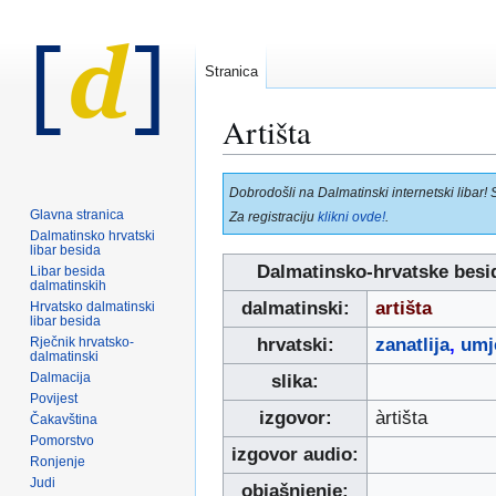
Stranica
Artišta
Prijeđi
Prijeđi
Dobrodošli na Dalmatinski internetski libar! 
na
na
Glavna stranica
Za registraciju
klikni ovde!
.
navigaciju
pretraživanje
Dalmatinsko hrvatski
libar besida
Dalmatinsko-hrvatske besi
Libar besida
dalmatinskih
dalmatinski:
artišta
Hrvatsko dalmatinski
libar besida
Rječnik hrvatsko-
hrvatski:
zanatlija
,
umj
dalmatinski
Dalmacija
slika:
Povijest
izgovor:
àrtišta
Čakavština
Pomorstvo
izgovor audio:
Ronjenje
Judi
objašnjenje: