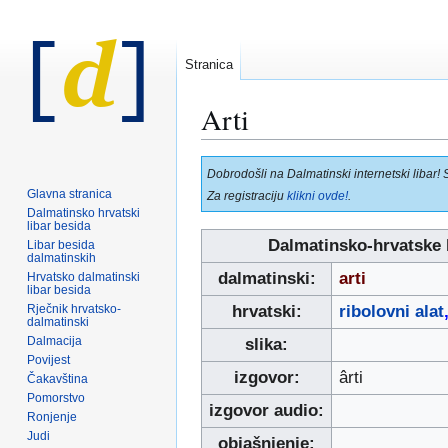
Stranica
Arti
Prijeđi
Prijeđi
Dobrodošli na Dalmatinski internetski libar! 
na
na
Glavna stranica
Za registraciju
klikni ovde!
.
navigaciju
pretraživanje
Dalmatinsko hrvatski
libar besida
Dalmatinsko-hrvatske 
Libar besida
dalmatinskih
dalmatinski:
arti
Hrvatsko dalmatinski
libar besida
Rječnik hrvatsko-
hrvatski:
ribolovni alat
dalmatinski
Dalmacija
slika:
Povijest
izgovor:
ârti
Čakavština
Pomorstvo
izgovor audio:
Ronjenje
Judi
objašnjenje: