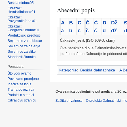
BesidaInfobox05
Abecedni popis
Obrazac:
HrvatskiInfobox01
Obrazac:
PovijesniInfobox01
A
B
C
Č
Ć
D
Dž
Obrazac:
a
b
c
č
ć
d
dž
GeografskiInfobox01
Produkcijski predlošci
Čakavski jezik (ISO 639-3: ckm)
Smjernice za infoboxe
Smjernice za galerije
Ova natuknica dio je Dalmatinsko-hrvatsko
Smjernice za slike
jezičnu baštinu Dalmacije te pridonosi oč
Standardi članaka
Pomagala
Kategorije
:
Besida dalmatinska
A Be
Što vodi ovamo
Povezane promjene
Inačica za ispis
Trajna poveznica
Ova stranica posljednji je put uređivana 20. o
Podatci o stranici
Citiraj ovu stranicu
Zaštita privatnosti
O projektu Dalmatinski inte