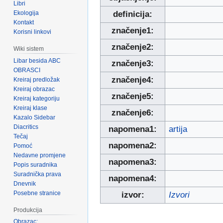
Libri
Ekologija
definicija:
Kontakt
značenje1:
Korisni linkovi
značenje2:
Wiki sistem
Libar besida ABC
značenje3:
OBRASCI
značenje4:
Kreiraj predložak
Kreiraj obrazac
značenje5:
Kreiraj kategoriju
Kreiraj klase
značenje6:
Kazalo Sidebar
Diacritics
napomena1:
artija
Tečaj
napomena2:
Pomoć
Nedavne promjene
napomena3:
Popis suradnika
Suradnička prava
napomena4:
Dnevnik
Posebne stranice
izvor:
Izvori
Produkcija
Obrazac: