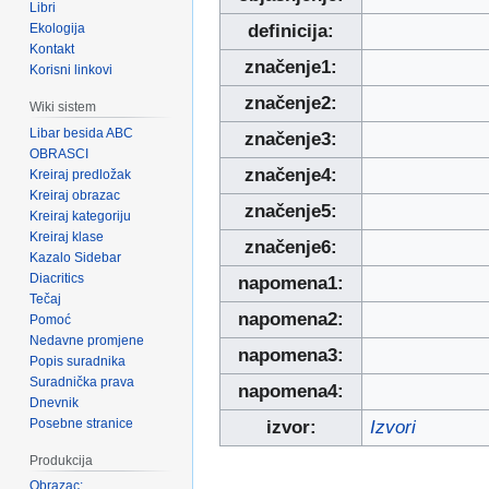
Libri
Ekologija
definicija:
Kontakt
značenje1:
Korisni linkovi
značenje2:
Wiki sistem
Libar besida ABC
značenje3:
OBRASCI
značenje4:
Kreiraj predložak
Kreiraj obrazac
značenje5:
Kreiraj kategoriju
Kreiraj klase
značenje6:
Kazalo Sidebar
Diacritics
napomena1:
Tečaj
napomena2:
Pomoć
Nedavne promjene
napomena3:
Popis suradnika
Suradnička prava
napomena4:
Dnevnik
Posebne stranice
izvor:
Izvori
Produkcija
Obrazac: