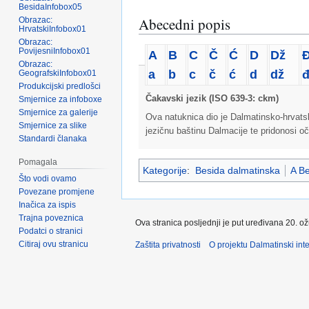
BesidaInfobox05
Abecedni popis
Obrazac:
HrvatskiInfobox01
Obrazac:
PovijesniInfobox01
A
B
C
Č
Ć
D
Dž
Obrazac:
a
b
c
č
ć
d
dž
GeografskiInfobox01
Produkcijski predlošci
Čakavski jezik (ISO 639-3: ckm)
Smjernice za infoboxe
Smjernice za galerije
Ova natuknica dio je Dalmatinsko-hrvatsko
Smjernice za slike
jezičnu baštinu Dalmacije te pridonosi oč
Standardi članaka
Pomagala
Kategorije
:
Besida dalmatinska
A Be
Što vodi ovamo
Povezane promjene
Inačica za ispis
Trajna poveznica
Ova stranica posljednji je put uređivana 20. o
Podatci o stranici
Citiraj ovu stranicu
Zaštita privatnosti
O projektu Dalmatinski inte