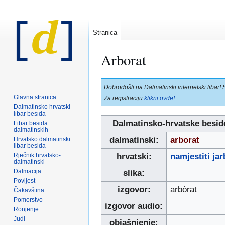
Stranica
Arborat
Prijeđi
Prijeđi
Dobrodošli na Dalmatinski internetski libar! 
na
na
Glavna stranica
Za registraciju
klikni ovde!
.
navigaciju
pretraživanje
Dalmatinsko hrvatski
libar besida
Dalmatinsko-hrvatske besid
Libar besida
dalmatinskih
dalmatinski:
arborat
Hrvatsko dalmatinski
libar besida
Rječnik hrvatsko-
hrvatski:
namjestiti jar
dalmatinski
Dalmacija
slika:
Povijest
izgovor:
arbòrat
Čakavština
Pomorstvo
izgovor audio:
Ronjenje
Judi
objašnjenje: