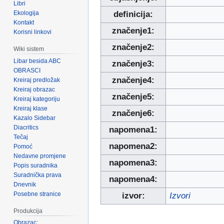
Libri
Ekologija
definicija:
Kontakt
značenje1:
Korisni linkovi
značenje2:
Wiki sistem
Libar besida ABC
značenje3:
OBRASCI
značenje4:
Kreiraj predložak
Kreiraj obrazac
značenje5:
Kreiraj kategoriju
Kreiraj klase
značenje6:
Kazalo Sidebar
Diacritics
napomena1:
Tečaj
napomena2:
Pomoć
Nedavne promjene
napomena3:
Popis suradnika
Suradnička prava
napomena4:
Dnevnik
Posebne stranice
izvor:
Izvori
Produkcija
Obrazac: