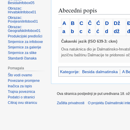
BesidaInfobox05
Abecedni popis
Obrazac:
HrvatskiInfobox01
Obrazac:
PovijesniInfobox01
A
B
C
Č
Ć
D
Dž
Obrazac:
a
b
c
č
ć
d
dž
GeografskiInfobox01
Produkcijski predlošci
Čakavski jezik (ISO 639-3: ckm)
Smjernice za infoboxe
Smjernice za galerije
Ova natuknica dio je Dalmatinsko-hrvatsko
Smjernice za slike
jezičnu baštinu Dalmacije te pridonosi oč
Standardi članaka
Pomagala
Kategorije
:
Besida dalmatinska
A Be
Što vodi ovamo
Povezane promjene
Inačica za ispis
Trajna poveznica
Ova stranica posljednji je put uređivana 18. o
Podatci o stranici
Citiraj ovu stranicu
Zaštita privatnosti
O projektu Dalmatinski inte