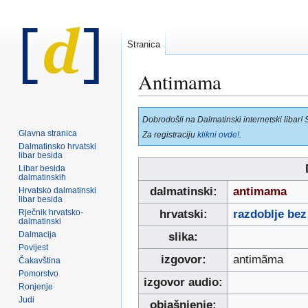
Stranica
Antimama
Prijeđi
Prijeđi
Dobrodošli na Dalmatinski internetski libar! 
na
na
Glavna stranica
Za registraciju
klikni ovde!
.
navigaciju
pretraživanje
Dalmatinsko hrvatski
libar besida
Libar besida
dalmatinskih
dalmatinski:
antimama
Hrvatsko dalmatinski
libar besida
Rječnik hrvatsko-
hrvatski:
razdoblje bez
dalmatinski
Dalmacija
slika:
Povijest
izgovor:
antimãma
Čakavština
Pomorstvo
izgovor audio:
Ronjenje
Judi
objašnjenje: