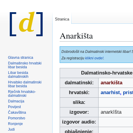
Stranica
Anarkišta
Prijeđi
Prijeđi
Dobrodošli na Dalmatinski internetski libar! 
na
na
Glavna stranica
Za registraciju
klikni ovde!
.
navigaciju
pretraživanje
Dalmatinsko hrvatski
libar besida
Dalmatinsko-hrvatske
Libar besida
dalmatinskih
dalmatinski:
anarkišta
Hrvatsko dalmatinski
libar besida
Rječnik hrvatsko-
hrvatski:
anarhist
,
pris
dalmatinski
Dalmacija
slika:
Povijest
izgovor:
anarkȉšta
Čakavština
Pomorstvo
izgovor audio:
Ronjenje
Judi
objašnjenje: