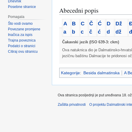
Dnevnik
Posebne stranice
Abecedni popis
Pomagala
A
B
C
Č
Ć
D
Dž
Što vodi ovamo
Povezane promjene
a
b
c
č
ć
d
dž
Inačica za ispis
Trajna poveznica
Čakavski jezik (ISO 639-3: ckm)
Podatci o stranici
Ova natuknica dio je Dalmatinsko-hrvatsko
Citiraj ovu stranicu
jezičnu baštinu Dalmacije te pridonosi oč
Kategorije
:
Besida dalmatinska
A Be
Ova stranica posljednji je put uređivana 18. o
Zaštita privatnosti
O projektu Dalmatinski inte