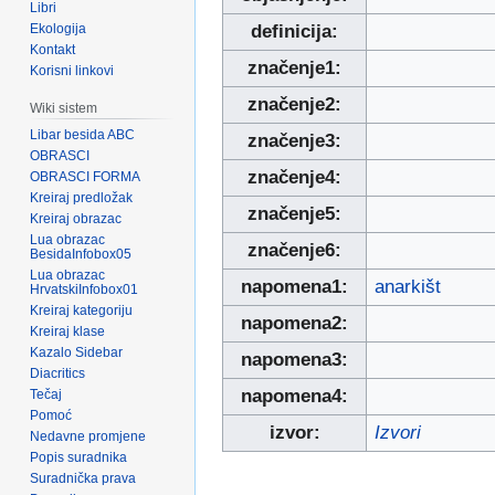
Libri
Ekologija
definicija:
Kontakt
značenje1:
Korisni linkovi
značenje2:
Wiki sistem
Libar besida ABC
značenje3:
OBRASCI
značenje4:
OBRASCI FORMA
Kreiraj predložak
značenje5:
Kreiraj obrazac
Lua obrazac
značenje6:
BesidaInfobox05
Lua obrazac
napomena1:
anarkišt
HrvatskiInfobox01
Kreiraj kategoriju
napomena2:
Kreiraj klase
Kazalo Sidebar
napomena3:
Diacritics
napomena4:
Tečaj
Pomoć
izvor:
Izvori
Nedavne promjene
Popis suradnika
Suradnička prava