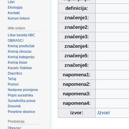
Libri
Ekologija
definicija:
Kontakt
značenje1:
Korisni linkovi
značenje2:
Wiki sistem
Libar besida ABC
značenje3:
OBRASCI
značenje4:
Kreiraj predložak
Kreiraj obrazac
značenje5:
Kreiraj kategoriju
Kreiraj klase
značenje6:
Kazalo Sidebar
Diacritics
napomena1:
Tečaj
napomena2:
Pomoć
Nedavne promjene
napomena3:
Popis suradnika
Suradnička prava
napomena4:
Dnevnik
Posebne stranice
izvor:
Izvori
Produkcija
Obrazac: