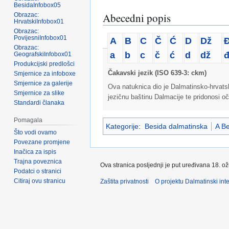
BesidaInfobox05
Abecedni popis
Obrazac:
HrvatskiInfobox01
Obrazac:
PovijesniInfobox01
A
B
C
Č
Ć
D
Dž
Obrazac:
a
b
c
č
ć
d
dž
GeografskiInfobox01
Produkcijski predlošci
Čakavski jezik (ISO 639-3: ckm)
Smjernice za infoboxe
Smjernice za galerije
Ova natuknica dio je Dalmatinsko-hrvatsko
Smjernice za slike
jezičnu baštinu Dalmacije te pridonosi oč
Standardi članaka
Pomagala
Kategorije
:
Besida dalmatinska
A Be
Što vodi ovamo
Povezane promjene
Inačica za ispis
Trajna poveznica
Ova stranica posljednji je put uređivana 18. o
Podatci o stranici
Citiraj ovu stranicu
Zaštita privatnosti
O projektu Dalmatinski inte