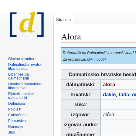
Stranica
Alora
Prijeđi
Prijeđi
Dobrodošli na Dalmatinski internetski libar! 
na
na
Glavna stranica
Za registraciju
klikni ovde!
.
navigaciju
pretraživanje
Dalmatinsko hrvatski
libar besida
Dalmatinsko-hrvatske besid
Libar besida
dalmatinskih
dalmatinski:
alora
Hrvatsko dalmatinski
libar besida
Rječnik hrvatsko-
hrvatski:
dakle
,
tada
,
o
dalmatinski
Dalmacija
slika:
Povijest
izgovor:
alôra
Čakavština
Pomorstvo
izgovor audio:
Ronjenje
Judi
objašnjenje: