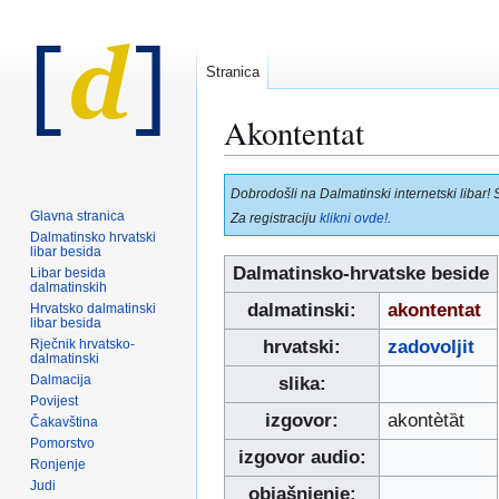
Stranica
Akontentat
Prijeđi
Prijeđi
Dobrodošli na Dalmatinski internetski libar! 
na
na
Glavna stranica
Za registraciju
klikni ovde!
.
navigaciju
pretraživanje
Dalmatinsko hrvatski
libar besida
Dalmatinsko-hrvatske beside
Libar besida
dalmatinskih
dalmatinski:
akontentat
Hrvatsko dalmatinski
libar besida
Rječnik hrvatsko-
hrvatski:
zadovoljit
dalmatinski
Dalmacija
slika:
Povijest
izgovor:
akontètȁt
Čakavština
Pomorstvo
izgovor audio:
Ronjenje
Judi
objašnjenje: