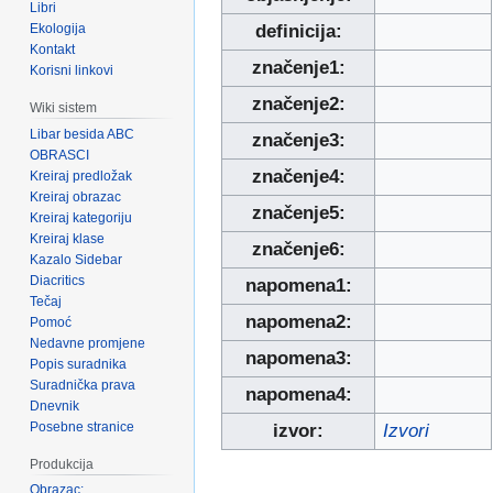
Libri
Ekologija
definicija:
Kontakt
značenje1:
Korisni linkovi
značenje2:
Wiki sistem
Libar besida ABC
značenje3:
OBRASCI
značenje4:
Kreiraj predložak
Kreiraj obrazac
značenje5:
Kreiraj kategoriju
Kreiraj klase
značenje6:
Kazalo Sidebar
Diacritics
napomena1:
Tečaj
napomena2:
Pomoć
Nedavne promjene
napomena3:
Popis suradnika
Suradnička prava
napomena4:
Dnevnik
Posebne stranice
izvor:
Izvori
Produkcija
Obrazac: