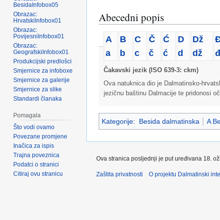
BesidaInfobox05
Abecedni popis
Obrazac:
HrvatskiInfobox01
Obrazac:
PovijesniInfobox01
A
B
C
Č
Ć
D
Dž
Obrazac:
a
b
c
č
ć
d
dž
GeografskiInfobox01
Produkcijski predlošci
Čakavski jezik (ISO 639-3: ckm)
Smjernice za infoboxe
Smjernice za galerije
Ova natuknica dio je Dalmatinsko-hrvatsko
Smjernice za slike
jezičnu baštinu Dalmacije te pridonosi oč
Standardi članaka
Pomagala
Kategorije
:
Besida dalmatinska
A Be
Što vodi ovamo
Povezane promjene
Inačica za ispis
Trajna poveznica
Ova stranica posljednji je put uređivana 18. o
Podatci o stranici
Citiraj ovu stranicu
Zaštita privatnosti
O projektu Dalmatinski inte