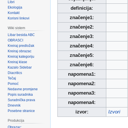
Libri
Ekologija
definicija:
Kontakt
značenje1:
Korisni linkovi
značenje2:
Wiki sistem
Libar besida ABC
značenje3:
OBRASCI
značenje4:
Kreiraj predložak
Kreiraj obrazac
značenje5:
Kreiraj kategoriju
Kreiraj klase
značenje6:
Kazalo Sidebar
Diacritics
napomena1:
Tečaj
napomena2:
Pomoć
Nedavne promjene
napomena3:
Popis suradnika
Suradnička prava
napomena4:
Dnevnik
Posebne stranice
izvor:
Izvori
Produkcija
Obrazac: