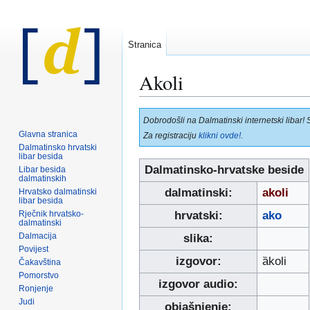
Stranica
Akoli
Prijeđi
Prijeđi
Dobrodošli na Dalmatinski internetski libar! 
na
na
Glavna stranica
Za registraciju
klikni ovde!
.
navigaciju
pretraživanje
Dalmatinsko hrvatski
libar besida
Dalmatinsko-hrvatske beside
Libar besida
dalmatinskih
dalmatinski:
akoli
Hrvatsko dalmatinski
libar besida
Rječnik hrvatsko-
hrvatski:
ako
dalmatinski
Dalmacija
slika:
Povijest
izgovor:
ȁkoli
Čakavština
Pomorstvo
izgovor audio:
Ronjenje
Judi
objašnjenje: