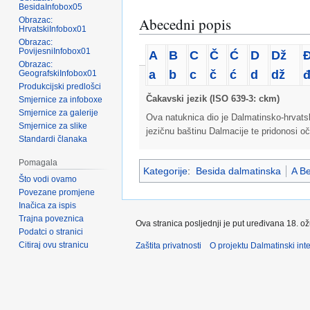
BesidaInfobox05
Abecedni popis
Obrazac:
HrvatskiInfobox01
Obrazac:
PovijesniInfobox01
A
B
C
Č
Ć
D
Dž
Obrazac:
a
b
c
č
ć
d
dž
GeografskiInfobox01
Produkcijski predlošci
Čakavski jezik (ISO 639-3: ckm)
Smjernice za infoboxe
Smjernice za galerije
Ova natuknica dio je Dalmatinsko-hrvatsko
Smjernice za slike
jezičnu baštinu Dalmacije te pridonosi oč
Standardi članaka
Pomagala
Kategorije
:
Besida dalmatinska
A Be
Što vodi ovamo
Povezane promjene
Inačica za ispis
Trajna poveznica
Ova stranica posljednji je put uređivana 18. o
Podatci o stranici
Citiraj ovu stranicu
Zaštita privatnosti
O projektu Dalmatinski inte