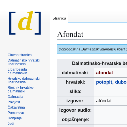
Stranica
Afondat
Prijeđi
Prijeđi
Dobrodošli na Dalmatinski internetski libar! 
na
na
Glavna stranica
navigaciju
pretraživanje
Dalmatinsko hrvatski
Dalmatinsko-hrvatske b
libar besida
Libar besida
dalmatinski:
afondat
dalmatinskih
Hrvatsko dalmatinski
hrvatski:
potopit, dubo
libar besida
Rječnik hrvatsko-
slika:
dalmatinski
Dalmacija
izgovor:
afòndat
Povijest
Čakavština
izgovor audio:
Pomorstvo
Ronjenje
objašnjenje:
Judi