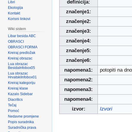
definicija:
Libri
Ekologija
značenje1:
Kontakt
Korisni linkovi
značenje2:
Wiki sistem
značenje3:
Libar besida ABC
značenje4:
OBRASCI
OBRASCI FORMA
značenje5:
Kreiraj predložak
Kreiraj obrazac
značenje6:
Lua obrazac
BesidaInfobox05
napomena1:
potopiti na dno
Lua obrazac
HrvatskiInfobox01
napomena2:
Kreiraj kategoriju
Kreiraj klase
napomena3:
Kazalo Sidebar
napomena4:
Diacritics
Tečaj
izvor:
Izvori
Pomoć
Nedavne promjene
Popis suradnika
Suradnička prava