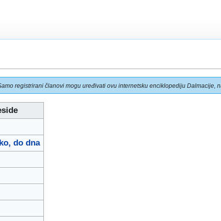
Samo registrirani članovi mogu uređivati ovu internetsku enciklopediju Dalmacije, na
eside
ko, do dna