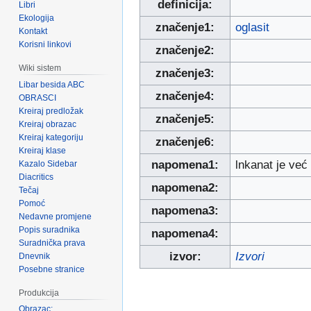
definicija:
Libri
Ekologija
značenje1:
oglasit
Kontakt
Korisni linkovi
značenje2:
Wiki sistem
značenje3:
Libar besida ABC
značenje4:
OBRASCI
Kreiraj predložak
značenje5:
Kreiraj obrazac
Kreiraj kategoriju
značenje6:
Kreiraj klase
napomena1:
lnkanat je već 
Kazalo Sidebar
Diacritics
napomena2:
Tečaj
Pomoć
napomena3:
Nedavne promjene
Popis suradnika
napomena4:
Suradnička prava
izvor:
Izvori
Dnevnik
Posebne stranice
Produkcija
Obrazac: