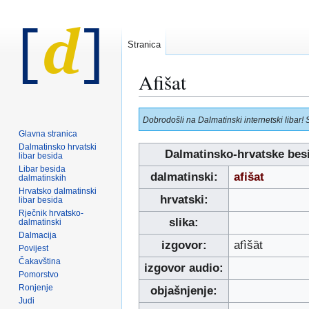
Stranica
Afišat
Prijeđi
Prijeđi
Dobrodošli na Dalmatinski internetski libar! 
na
na
Glavna stranica
navigaciju
pretraživanje
Dalmatinsko hrvatski
Dalmatinsko-hrvatske bes
libar besida
Libar besida
dalmatinski:
afišat
dalmatinskih
Hrvatsko dalmatinski
hrvatski:
libar besida
Rječnik hrvatsko-
slika:
dalmatinski
Dalmacija
izgovor:
afìšȁt
Povijest
Čakavština
izgovor audio:
Pomorstvo
Ronjenje
objašnjenje:
Judi