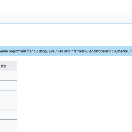
Samo registrirani članovi mogu uređivati ovu internetsku enciklopediju Dalmacije, na
ide