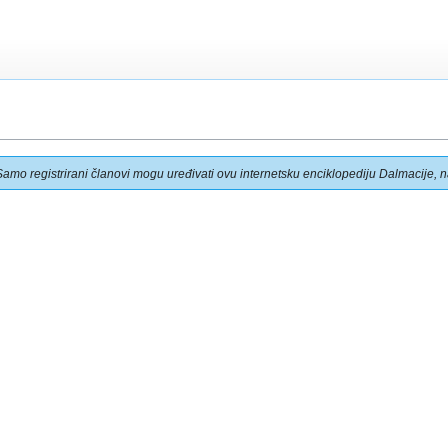
Samo registrirani članovi mogu uređivati ovu internetsku enciklopediju Dalmacije, na