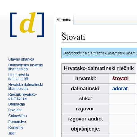
Stranica
Štovati
Prijeđi
Prijeđi
Dobrodošli na Dalmatinski internetski libar! 
na
na
Glavna stranica
navigaciju
pretraživanje
Dalmatinsko hrvatski
Hrvatsko-dalmatinski rječnik
libar besida
Libar besida
hrvatski:
štovati
dalmatinskih
Hrvatsko dalmatinski
dalmatinski:
adorat
libar besida
Rječnik hrvatsko-
slika:
dalmatinski
Dalmacija
izgovor:
Povijest
Čakavština
izgovor audio:
Pomorstvo
Ronjenje
objašnjenje:
Judi