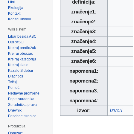
definicija:
Libri
Ekologija
značenje1:
Kontakt
Korisni linkovi
značenje2:
Wiki sistem
značenje3:
Libar besida ABC
značenje4:
OBRASCI
Kreiraj predložak
značenje5:
Kreiraj obrazac
Kreiraj kategoriju
značenje6:
Kreiraj klase
napomena1:
Kazalo Sidebar
Diacritics
napomena2:
Tečaj
Pomoć
napomena3:
Nedavne promjene
Popis suradnika
napomena4:
Suradnička prava
izvor:
Izvori
Dnevnik
Posebne stranice
Produkcija
Obrazac: