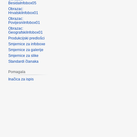
BesidaInfobox05
Obrazac:
HrvatskiInfobox01
Obrazac:
PovijesniInfobox01
Obrazac:
GeografskiInfobox01
Produkcijski predlošci
Smjernice za infoboxe
Smjernice za galerije
Smjernice za slike
Standardi članaka
Pomagala
Inačica za ispis