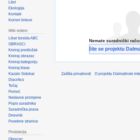
Libri
Ekologija
Kontakt
Korisni linkovi
Wiki sistem
Libar besida ABC
Nemate suradnički rač
OBRASCI
Pridružite se projektu Dalmat
Kreiraj predložak
Kreiraj obrazac
Kreiraj kategoriju
Kreiraj klase
Kazalo Sidebar
Zaštita privatnosti
O projektu Dalmatinski inte
Diacritics
Tečaj
Pomoć
Nedavne promjene
Popis suradnika
Suradnička prava
Dnevnik
Posebne stranice
Produkcija
Obrazac: