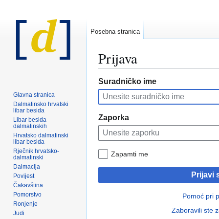
Posebna stranica
Prijava
Prijeđi
Prijeđi
Suradničko ime
na
na
Glavna stranica
navigaciju
pretraživanje
Dalmatinsko hrvatski
libar besida
Zaporka
Libar besida
dalmatinskih
Hrvatsko dalmatinski
libar besida
Rječnik hrvatsko-
Zapamti me
dalmatinski
Dalmacija
Prijavi 
Povijest
Čakavština
Pomorstvo
Pomoć pri pr
Ronjenje
Zaboravili ste 
Judi