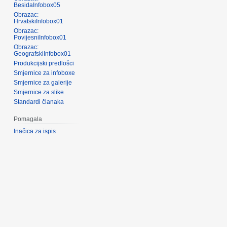
BesidaInfobox05
Obrazac:
HrvatskiInfobox01
Obrazac:
PovijesniInfobox01
Obrazac:
GeografskiInfobox01
Produkcijski predlošci
Smjernice za infoboxe
Smjernice za galerije
Smjernice za slike
Standardi članaka
Pomagala
Inačica za ispis