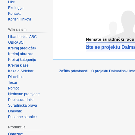
Libri
Ekologija
Kontakt
Korisni linkovi
Wiki sistem
Libar besida ABC
Nemate suradnički rač
OBRASCI
Pridružite se projektu Dalmat
Kreiraj predložak
Kreiraj obrazac
Kreiraj kategoriju
Kreiraj klase
Kazalo Sidebar
Zaštita privatnosti
O projektu Dalmatinski inte
Diacritics
Tečaj
Pomoć
Nedavne promjene
Popis suradnika
Suradnička prava
Dnevnik
Posebne stranice
Produkcija
Obrazac: