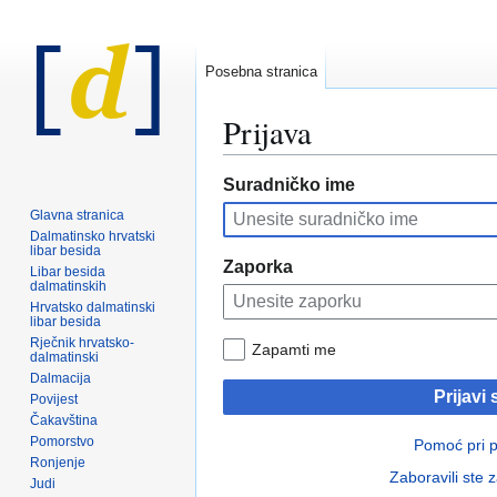
Posebna stranica
Prijava
Prijeđi
Prijeđi
Suradničko ime
na
na
Glavna stranica
navigaciju
pretraživanje
Dalmatinsko hrvatski
libar besida
Zaporka
Libar besida
dalmatinskih
Hrvatsko dalmatinski
libar besida
Rječnik hrvatsko-
Zapamti me
dalmatinski
Dalmacija
Prijavi 
Povijest
Čakavština
Pomorstvo
Pomoć pri pr
Ronjenje
Zaboravili ste 
Judi