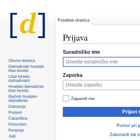
Posebna stranica
Prijava
Prijeđi
Prijeđi
Suradničko ime
na
na
Glavna stranica
navigaciju
pretraživanje
Dalmatinsko hrvatski
libar besida
Zaporka
Libar besida
dalmatinskih
Hrvatsko dalmatinski
libar besida
Rječnik hrvatsko-
Zapamti me
dalmatinski
Dalmacija
Prijavi 
Povijest
Čakavština
Pomorstvo
Pomoć pri pr
Ronjenje
Zaboravili ste 
Judi