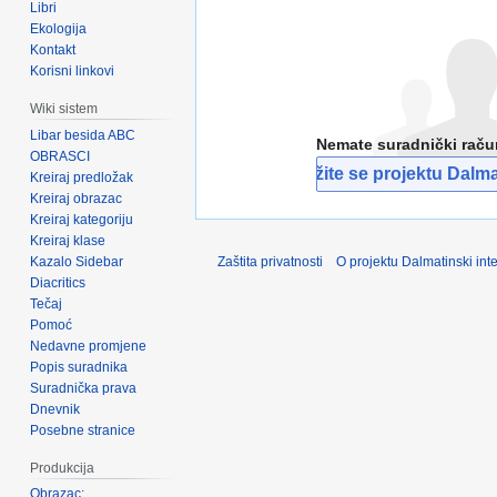
Libri
Ekologija
Kontakt
Korisni linkovi
Wiki sistem
Libar besida ABC
Nemate suradnički rač
OBRASCI
Pridružite se projektu Dalmat
Kreiraj predložak
Kreiraj obrazac
Kreiraj kategoriju
Kreiraj klase
Kazalo Sidebar
Zaštita privatnosti
O projektu Dalmatinski inte
Diacritics
Tečaj
Pomoć
Nedavne promjene
Popis suradnika
Suradnička prava
Dnevnik
Posebne stranice
Produkcija
Obrazac: