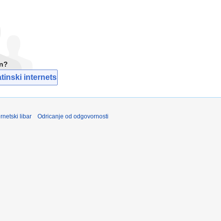
un?
inski internetski libar
rnetski libar
Odricanje od odgovornosti