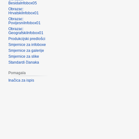
BesidaInfobox05
Obrazac:
HrvatskiInfobox01
Obrazac:
PovijesniInfobox01
Obrazac:
GeografskiInfobox01
Produkcijski predlošci
Smjernice za infoboxe
Smjernice za galerije
Smjernice za slike
Standardi članaka
Pomagala
Inačica za ispis