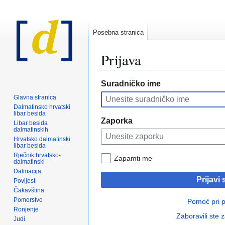
Posebna stranica
Prijava
Prijeđi
Prijeđi
Suradničko ime
na
na
Glavna stranica
navigaciju
pretraživanje
Dalmatinsko hrvatski
libar besida
Zaporka
Libar besida
dalmatinskih
Hrvatsko dalmatinski
libar besida
Rječnik hrvatsko-
Zapamti me
dalmatinski
Dalmacija
Prijavi 
Povijest
Čakavština
Pomorstvo
Pomoć pri pr
Ronjenje
Zaboravili ste 
Judi