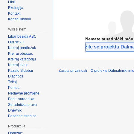
Libri
Ekologija
Kontakt
Korisni linkovi
Wiki sistem
Libar besida ABC
Nemate suradnički rač
OBRASCI
Pridružite se projektu Dalmat
Kreiraj predložak
Kreiraj obrazac
Kreiraj kategoriju
Kreiraj klase
Kazalo Sidebar
Zaštita privatnosti
O projektu Dalmatinski inte
Diacritics
Tečaj
Pomoć
Nedavne promjene
Popis suradnika
Suradnička prava
Dnevnik
Posebne stranice
Produkcija
Obrazac: