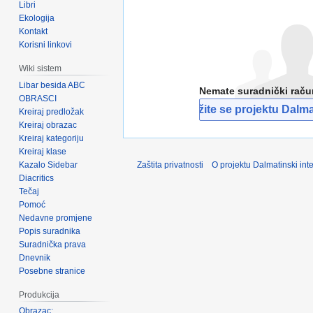
Libri
Ekologija
Kontakt
Korisni linkovi
Wiki sistem
Libar besida ABC
Nemate suradnički rač
OBRASCI
Pridružite se projektu Dalmat
Kreiraj predložak
Kreiraj obrazac
Kreiraj kategoriju
Kreiraj klase
Kazalo Sidebar
Zaštita privatnosti
O projektu Dalmatinski inte
Diacritics
Tečaj
Pomoć
Nedavne promjene
Popis suradnika
Suradnička prava
Dnevnik
Posebne stranice
Produkcija
Obrazac: