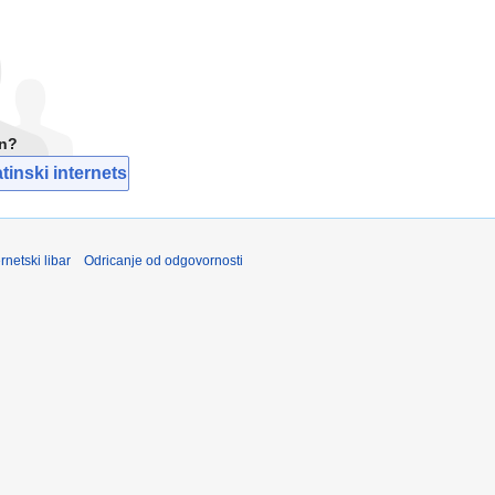
un?
inski internetski libar
rnetski libar
Odricanje od odgovornosti