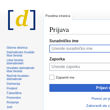
Posebna stranica
Prijava
Prijeđi
Prijeđi
Suradničko ime
na
na
Glavna stranica
navigaciju
pretraživanje
Dalmatinsko hrvatski
libar besida
Zaporka
Libar besida
dalmatinskih
Hrvatsko dalmatinski
libar besida
Rječnik hrvatsko-
Zapamti me
dalmatinski
Dalmacija
Prijavi 
Povijest
Čakavština
Pomorstvo
Pomoć pri pr
Ronjenje
Zaboravili ste 
Judi