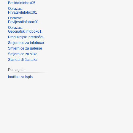
BesidaInfobox05
Obrazac:
HrvatskiInfobox01
Obrazac:
PovijesniInfobox01
Obrazac:
GeografskiInfobox01
Produkcijski predlošci
Smjernice za infoboxe
Smjernice za galerije
Smjernice za slike
Standardi članaka
Pomagala
Inačica za ispis