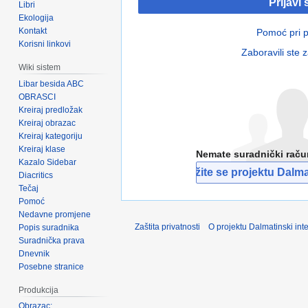
Prijavi 
Libri
Ekologija
Kontakt
Pomoć pri pr
Korisni linkovi
Zaboravili ste 
Wiki sistem
Libar besida ABC
OBRASCI
Kreiraj predložak
Kreiraj obrazac
Kreiraj kategoriju
Kreiraj klase
Nemate suradnički rač
Kazalo Sidebar
Pridružite se projektu Dalmat
Diacritics
Tečaj
Pomoć
Nedavne promjene
Zaštita privatnosti
O projektu Dalmatinski inte
Popis suradnika
Suradnička prava
Dnevnik
Posebne stranice
Produkcija
Obrazac: