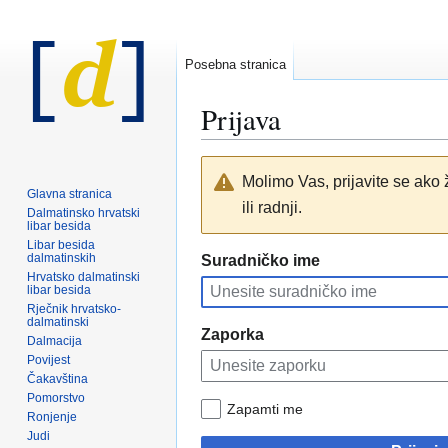
Posebna stranica
Prijava
Prijeđi
Prijeđi
Molimo Vas, prijavite se ako ž
na
na
Glavna stranica
ili radnji.
navigaciju
pretraživanje
Dalmatinsko hrvatski
libar besida
Libar besida
dalmatinskih
Suradničko ime
Hrvatsko dalmatinski
libar besida
Rječnik hrvatsko-
dalmatinski
Zaporka
Dalmacija
Povijest
Čakavština
Pomorstvo
Zapamti me
Ronjenje
Judi