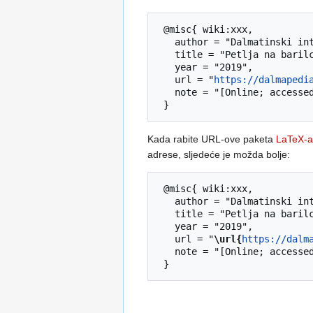
 @misc{ wiki:xxx,

   author = "Dalmatinski internetski libar",

   title = "Petlja na barilcu za istezanje mriže --- Dalmatinski internetski libar{,} ",

   year = "2019",

   url = "
https://dalmapedi
   note = "[Online; accessed 6-August-2026]"

Kada rabite URL-ove paketa
LaTeX-a
adrese, sljedeće je možda bolje:
 @misc{ wiki:xxx,

   author = "Dalmatinski internetski libar",

   title = "Petlja na barilcu za istezanje mriže --- Dalmatinski internetski libar{,} ",

   year = "2019",

   url = "
\url{
https://dalm
   note = "[Online; accessed 6-August-2026]"
