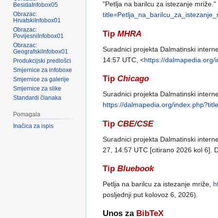
"Petlja na barilcu za istezanje mriže."
BesidaInfobox05
Obrazac:
title=Petlja_na_barilcu_za_istezan
HrvatskiInfobox01
Obrazac:
Tip
MHRA
PovijesniInfobox01
Obrazac:
Suradnici projekta Dalmatinski interne
GeografskiInfobox01
14:57 UTC, <
https://dalmapedia.org
Produkcijski predlošci
Smjernice za infoboxe
Tip
Chicago
Smjernice za galerije
Smjernice za slike
Suradnici projekta Dalmatinski interne
Standardi članaka
https://dalmapedia.org/index.php?t
Pomagala
Tip
CBE/CSE
Inačica za ispis
Suradnici projekta Dalmatinski internet
27, 14:57 UTC [citirano 2026 kol 6].
Tip
Bluebook
Petlja na barilcu za istezanje mriže,
h
posljednji put kolovoz 6, 2026).
Unos za
BibTeX