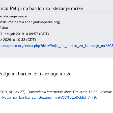
nicu Petlja na barilcu za istezanje mriže
za istezanje mriže
nski internetski libar (dalmapedia.org)
 libar
.
7. ožujak 2019. u 09:57 (CDT)
oz 2026. u 10:38 (CDT)
/dalmapedia.org/index.php?title=Petlja_na_barilcu_za_istezanje_mri
Petlja na barilcu za istezanje mriže
(2019, ožujak 27).
Dalmatinski internetski libar
. Preuzeto 15:38, kolovoz 
itle=Petlja_na_barilcu_za_istezanje_mri%C5%BEe&oldid=7449
.