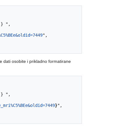
%C5%BEe&oldid=7449
",

 dati osobite i prikladno formatirane
e_mri%C5%BEe&oldid=7449
}
",
