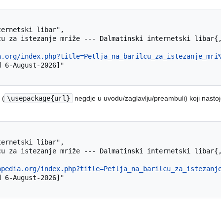
a.org/index.php?title=Petlja_na_barilcu_za_istezanje_mri
(
\usepackage{url}
negdje u uvodu/zaglavlju/preambuli) koji nastoje
apedia.org/index.php?title=Petlja_na_barilcu_za_istezanj