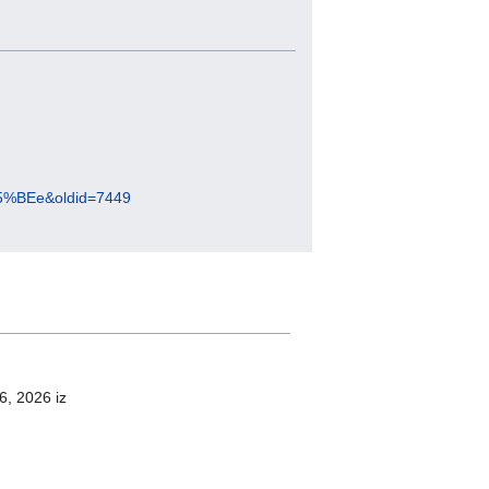
%C5%BEe&oldid=7449
6, 2026 iz