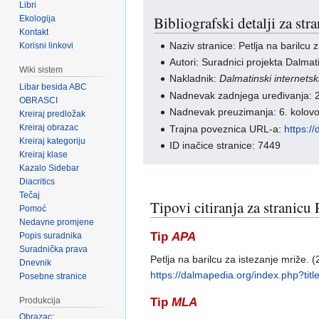
Libri
Bibliografski detalji za stra
Ekologija
Kontakt
Naziv stranice: Petlja na barilcu 
Korisni linkovi
Autori: Suradnici projekta Dalmati
Wiki sistem
Nakladnik:
Dalmatinski internetski
Libar besida ABC
Nadnevak zadnjega uređivanja: 2
OBRASCI
Nadnevak preuzimanja: 6. kolov
Kreiraj predložak
Kreiraj obrazac
Trajna poveznica URL-a:
https:/
Kreiraj kategoriju
ID inačice stranice: 7449
Kreiraj klase
Kazalo Sidebar
Diacritics
Tečaj
Tipovi citiranja za stranicu 
Pomoć
Nedavne promjene
Tip
APA
Popis suradnika
Suradnička prava
Petlja na barilcu za istezanje mriže. 
Dnevnik
https://dalmapedia.org/index.php?t
Posebne stranice
Produkcija
Tip
MLA
Obrazac: