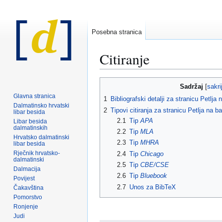
Posebna stranica
Citiranje
Prijeđi
Prijeđi
Sadržaj
na
na
Glavna stranica
1
Bibliografski detalji za stranicu Petlja 
navigaciju
pretraživanje
Dalmatinsko hrvatski
2
Tipovi citiranja za stranicu Petlja na b
libar besida
2.1
Tip
APA
Libar besida
dalmatinskih
2.2
Tip
MLA
Hrvatsko dalmatinski
2.3
Tip
MHRA
libar besida
Rječnik hrvatsko-
2.4
Tip
Chicago
dalmatinski
2.5
Tip
CBE/CSE
Dalmacija
2.6
Tip
Bluebook
Povijest
2.7
Unos za BibTeX
Čakavština
Pomorstvo
Ronjenje
Judi