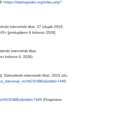
8 <
https://dalmapedia.org/index.php?
inski internetski libar,
27 ožujak 2019,
449
> [pristupljeno 6 kolovoz 2026]
inski internetski libar,
eno kolovoz 6, 2026).
t]. Dalmatinski internetski libar; 2019 ožu
cu_za_istezanje_mri%C5%BEe&oldid=7449
.
je_mri%C5%BEe&oldid=7449
(Posjećeno