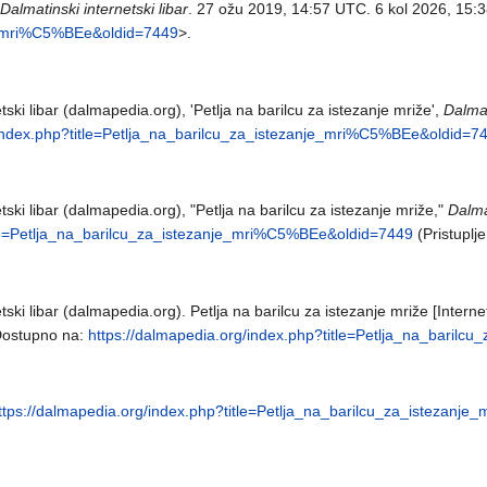
Dalmatinski internetski libar
. 27 ožu 2019, 14:57 UTC. 6 kol 2026, 15:3
je_mri%C5%BEe&oldid=7449
>.
tski libar (dalmapedia.org), 'Petlja na barilcu za istezanje mriže',
Dalmat
/index.php?title=Petlja_na_barilcu_za_istezanje_mri%C5%BEe&oldid=7
tski libar (dalmapedia.org), "Petlja na barilcu za istezanje mriže,"
Dalmat
itle=Petlja_na_barilcu_za_istezanje_mri%C5%BEe&oldid=7449
(Pristuplj
ski libar (dalmapedia.org). Petlja na barilcu za istezanje mriže [Interne
 Dostupno na:
https://dalmapedia.org/index.php?title=Petlja_na_baril
ttps://dalmapedia.org/index.php?title=Petlja_na_barilcu_za_istezan