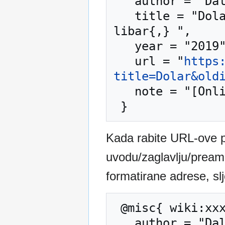
   author = "Dalmatinski internetski libar",

   title = "Dolar --- Dalmatinski internetski 
libar{,} ",

   year = "2019",

   url = "
https
title=Dolar&old
   note = "[Online; accessed 6-August-2026]"

Kada rabite URL-ove 
uvodu/zaglavlju/preambu
formatirane adrese, sl
 @misc{ wiki:xxx,

   author = "Dalmatinski internetski libar",
