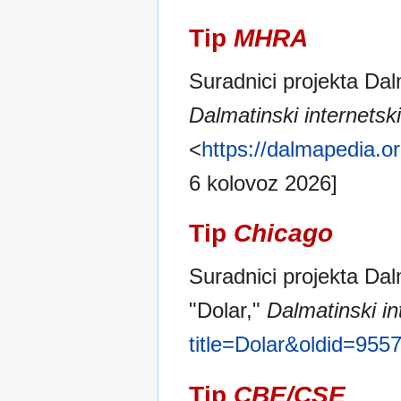
Tip
MHRA
Suradnici projekta Dalm
Dalmatinski internetski 
<
https://dalmapedia.o
6 kolovoz 2026]
Tip
Chicago
Suradnici projekta Dalm
"Dolar,"
Dalmatinski int
title=Dolar&oldid=955
Tip
CBE/CSE