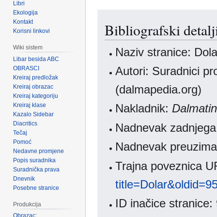
Libri
Ekologija
Kontakt
Bibliografski detalj
Korisni linkovi
Wiki sistem
Naziv stranice: Dola
Libar besida ABC
Autori: Suradnici pr
OBRASCI
Kreiraj predložak
(dalmapedia.org)
Kreiraj obrazac
Kreiraj kategoriju
Kreiraj klase
Nakladnik:
Dalmatins
Kazalo Sidebar
Diacritics
Nadnevak zadnjega 
Tečaj
Pomoć
Nadnevak preuziman
Nedavne promjene
Popis suradnika
Trajna poveznica 
Suradnička prava
Dnevnik
title=Dolar&oldid=9
Posebne stranice
ID inačice stranice:
Produkcija
Obrazac: