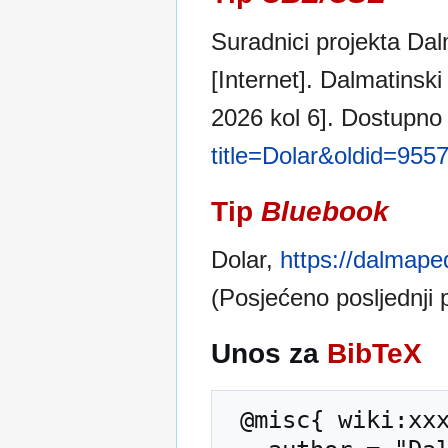
Suradnici projekta Dalm
[Internet]. Dalmatinski
2026 kol 6]. Dostupno
title=Dolar&oldid=955
Tip
Bluebook
Dolar,
https://dalmape
(Posjećeno posljednji 
Unos za
BibTeX
 @misc{ wiki:xxx,
