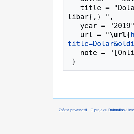
   title = "Dolar --- Dalmatinski internetski 
libar{,} ",

   year = "2019",

   url = "
\url{
title=Dolar&old
   note = "[Online; accessed 6-August-2026]"

Zaštita privatnosti
O projektu Dalmatinski inte