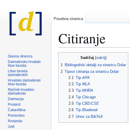
Posebna stranica
Citiranje
Prijeđi
Prijeđi
Glavna stranica
Sadržaj
na
na
Dalmatinsko hrvatski
1
Bibliografski detalji za stranicu Dolar
libar besida
navigaciju
pretraživanje
Libar besida
2
Tipovi citiranja za stranicu Dolar
dalmatinskih
2.1
Tip
APA
Hrvatsko dalmatinski
2.2
Tip
MLA
libar besida
Rječnik hrvatsko-
2.3
Tip
MHRA
dalmatinski
2.4
Tip
Chicago
Dalmacija
2.5
Tip
CBE/CSE
Povijest
2.6
Tip
Bluebook
Čakavština
Pomorstvo
2.7
Unos za BibTeX
Ronjenje
Judi