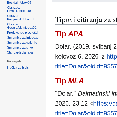
BesidaInfobox05
Obrazac:
HrvatskiInfobox01
Tipovi citiranja za 
Obrazac:
PovijesniInfobox01
Obrazac:
GeografskiInfobox01
Tip
APA
Produkcijski predlošci
Smjernice za infoboxe
Smjernice za galerije
Dolar. (2019, svibanj 
Smjernice za slike
Standardi članaka
kolovoz 6, 2026 iz
htt
Pomagala
title=Dolar&oldid=955
Inačica za ispis
Tip
MLA
"Dolar."
Dalmatinski int
2026, 23:12 <
https://
title=Dolar&oldid=955