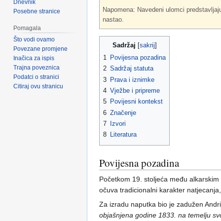
Dnevnik
Napomena: Navedeni ulomci predstavljaju 
Posebne stranice
nastao.
Pomagala
Što vodi ovamo
Sadržaj
Povezane promjene
1
Povijesna pozadina
Inačica za ispis
Trajna poveznica
2
Sadržaj statuta
Podatci o stranici
3
Prava i iznimke
Citiraj ovu stranicu
4
Vježbe i pripreme
5
Povijesni kontekst
6
Značenje
7
Izvori
8
Literatura
Povijesna pozadina
Početkom 19. stoljeća među alkarskim su
očuva tradicionalni karakter natjecanja, 
Za izradu naputka bio je zadužen Andr
objašnjena godine 1833. na temelju svoj