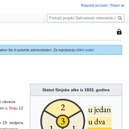
Request account
Prijavi se
T
r
a
This
ž
page
i
is
kon što ih potvrde administratori. Za registraciju
klikni ovde!
.
protec
so
that
only
users
with
the
Statut Sinjske alke iz 1833. godine
"sysop
permis
 i obveze
can
sen u
Sinju
12.
edit
it.
 19. stoljeća.