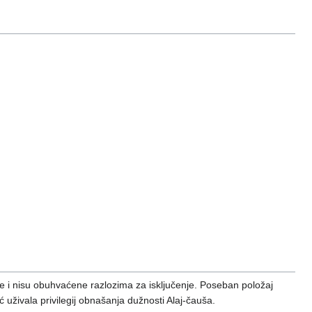
ete i nisu obuhvaćene razlozima za isključenje. Poseban položaj
ć uživala privilegij obnašanja dužnosti Alaj-čauša.