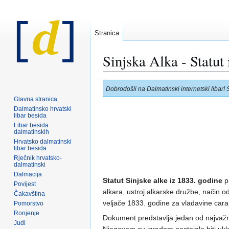
Stranica
Sinjska Alka - Statut
Prijeđi
Prijeđi
Dobrodošli na Dalmatinski internetski libar! 
na
na
Glavna stranica
navigaciju
pretraživanje
Dalmatinsko hrvatski
libar besida
Libar besida
dalmatinskih
Hrvatsko dalmatinski
libar besida
Rječnik hrvatsko-
dalmatinski
Dalmacija
Statut Sinjske alke iz 1833. godine
pr
Povijest
alkara, ustroj alkarske družbe, način o
Čakavština
veljače 1833. godine za vladavine cara 
Pomorstvo
Ronjenje
Dokument predstavlja jedan od najvažnij
Judi