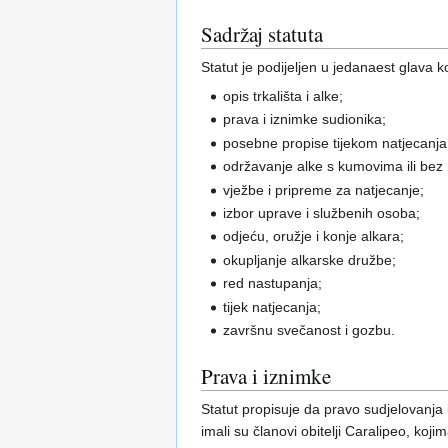
Sadržaj statuta
Statut je podijeljen u jedanaest glava k
opis trkališta i alke;
prava i iznimke sudionika;
posebne propise tijekom natjecanja
održavanje alke s kumovima ili bez 
vježbe i pripreme za natjecanje;
izbor uprave i službenih osoba;
odjeću, oružje i konje alkara;
okupljanje alkarske družbe;
red nastupanja;
tijek natjecanja;
završnu svečanost i gozbu.
Prava i iznimke
Statut propisuje da pravo sudjelovanja 
imali su članovi obitelji Caralipeo, koj