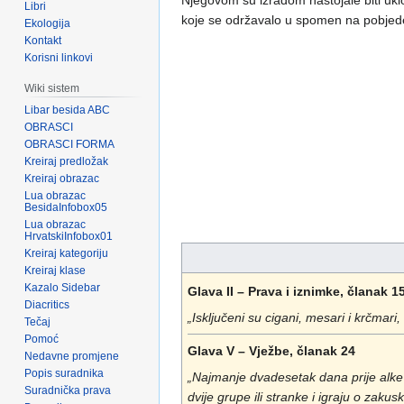
Njegovom su izradom nastojale biti ukl
Libri
koje se održavalo u spomen na pobjede 
Ekologija
Kontakt
Korisni linkovi
Wiki sistem
Libar besida ABC
OBRASCI
OBRASCI FORMA
Kreiraj predložak
Kreiraj obrazac
Lua obrazac
BesidaInfobox05
Lua obrazac
HrvatskiInfobox01
Kreiraj kategoriju
Kreiraj klase
Kazalo Sidebar
Glava II – Prava i iznimke, članak 1
Diacritics
„Isključeni su cigani, mesari i krčmari
Tečaj
Pomoć
Glava V – Vježbe, članak 24
Nedavne promjene
Popis suradnika
„Najmanje dvadesetak dana prije alke po
Suradnička prava
dvije grupe ili stranke i igraju o zakus