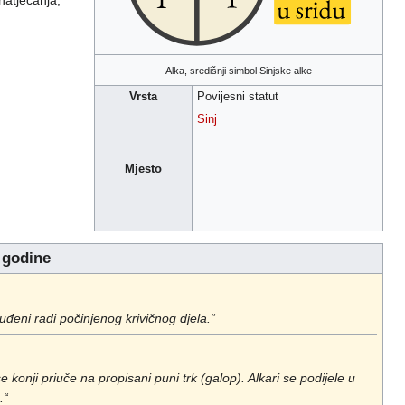
natjecanja,
Alka, središnji simbol Sinjske alke
Vrsta
Povijesni statut
Sinj
Mjesto
. godine
suđeni radi počinjenog krivičnog djela.“
 konji priuče na propisani puni trk (galop). Alkari se podijele u
.“