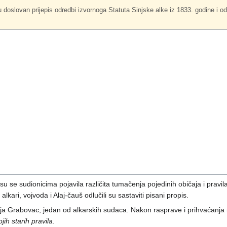
doslovan prijepis odredbi izvornoga Statuta Sinjske alke iz 1833. godine i od
 se sudionicima pojavila različita tumačenja pojedinih običaja i pravil
alkari, vojvoda i Alaj-čauš odlučili su sastaviti pisani propis.
ija Grabovac, jedan od alkarskih sudaca. Nakon rasprave i prihvaćanja
ih starih pravila
.