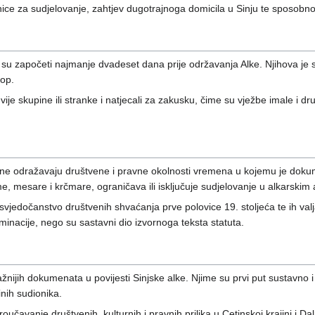
nice za sudjelovanje, zahtjev dugotrajnoga domicila u Sinju te sposobno
su započeti najmanje dvadeset dana prije održavanja Alke. Njihova je sv
lop.
 dvije skupine ili stranke i natjecali za zakusku, čime su vježbe imale i
ine odražavaju društvene i pravne okolnosti vremena u kojemu je doku
, mesare i krčmare, ograničava ili isključuje sudjelovanje u alkarskim 
svjedočanstvo društvenih shvaćanja prve polovice 19. stoljeća te ih val
inacije, nego su sastavni dio izvornoga teksta statuta.
ažnijih dokumenata u povijesti Sinjske alke. Njime su prvi put sustavno 
inih sudionika.
učavanje društvenih, kulturnih i pravnih prilika u Cetinskoj krajini i Dal