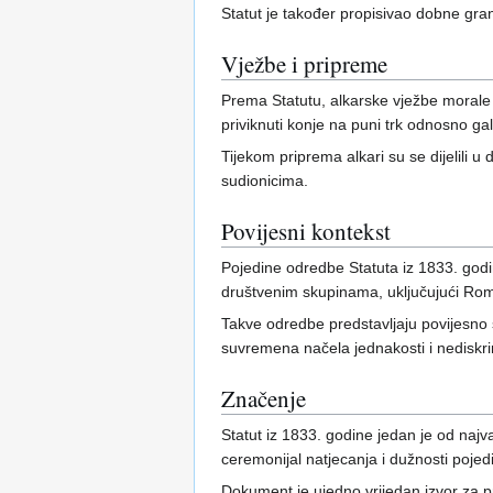
Statut je također propisivao dobne gra
Vježbe i pripreme
Prema Statutu, alkarske vježbe morale 
priviknuti konje na puni trk odnosno ga
Tijekom priprema alkari su se dijelili u
sudionicima.
Povijesni kontekst
Pojedine odredbe Statuta iz 1833. god
društvenim skupinama, uključujući Rome
Takve odredbe predstavljaju povijesno 
suvremena načela jednakosti i nediskrim
Značenje
Statut iz 1833. godine jedan je od najv
ceremonijal natjecanja i dužnosti pojed
Dokument je ujedno vrijedan izvor za pro