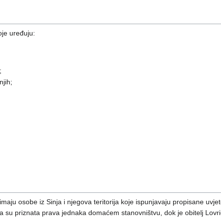
oje uređuju:
;
njih;
imaju osobe iz Sinja i njegova teritorija koje ispunjavaju propisane uvj
ima su priznata prava jednaka domaćem stanovništvu, dok je obitelj Lovri