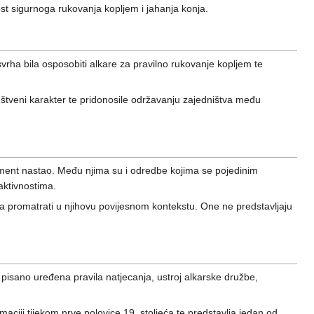
st sigurnoga rukovanja kopljem i jahanja konja.
rha bila osposobiti alkare za pravilno rukovanje kopljem te
 društveni karakter te pridonosile održavanju zajedništva među
ment nastao. Među njima su i odredbe kojima se pojedinim
aktivnostima.
ja promatrati u njihovu povijesnom kontekstu. One ne predstavljaju
i pisano uređena pravila natjecanja, ustroj alkarske družbe,
maciji tijekom prve polovice 19. stoljeća te predstavlja jedan od