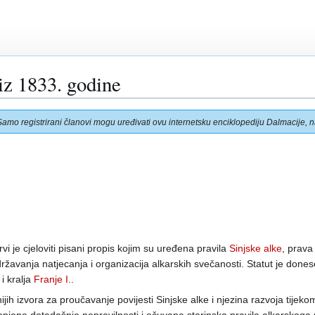
 iz 1833. godine
Samo registrirani članovi mogu uređivati ovu internetsku enciklopediju Dalmacije, na
vi je cjeloviti pisani propis kojim su uređena pravila
Sinjske alke
, prava
državanja natjecanja i organizacija alkarskih svečanosti. Statut je done
i kralja
Franje I.
.
ih izvora za proučavanje povijesti Sinjske alke i njezina razvoja tijekom